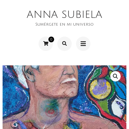
Saltar
ANNA SUBIELA
al
contenido
Sumérgete en mi universo
(presiona
0
la
tecla
Intro)