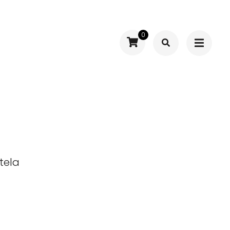
0
tela