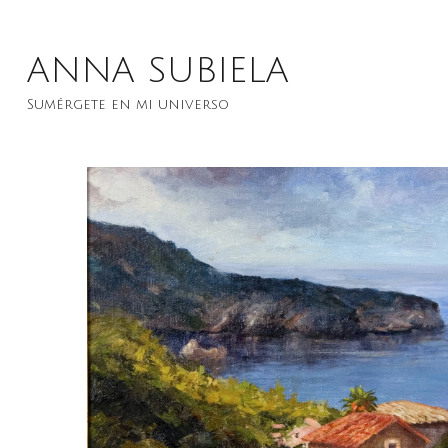
Saltar
al
ANNA SUBIELA
contenido
Sumérgete en mi universo
(presiona
la
tecla
Intro)