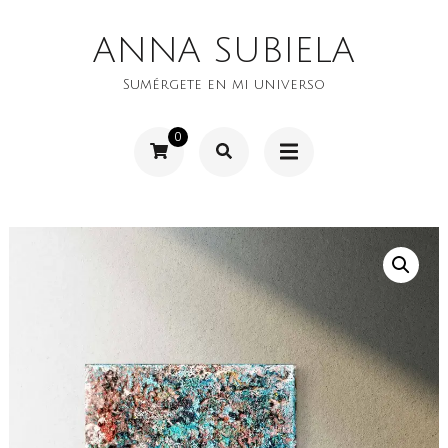
Saltar
ANNA SUBIELA
al
contenido
Sumérgete en mi universo
(presiona
0
la
tecla
Intro)