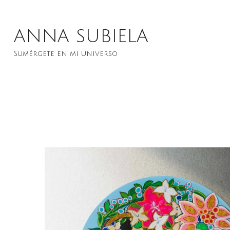
Saltar
al
ANNA SUBIELA
contenido
Sumérgete en mi universo
(presiona
la
tecla
Intro)