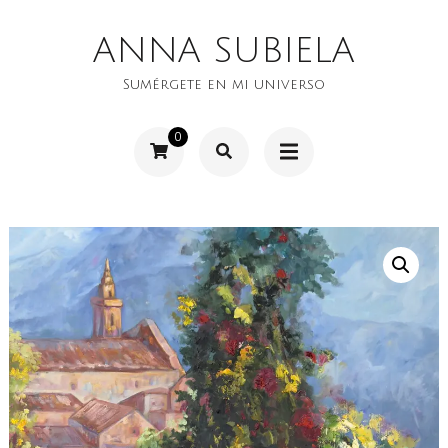
Saltar
ANNA SUBIELA
al
contenido
Sumérgete en mi universo
(presiona
0
la
tecla
Intro)