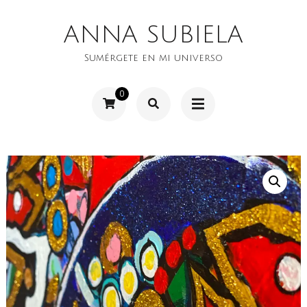
Saltar
ANNA SUBIELA
al
contenido
Sumérgete en mi universo
(presiona
0
la
tecla
Intro)