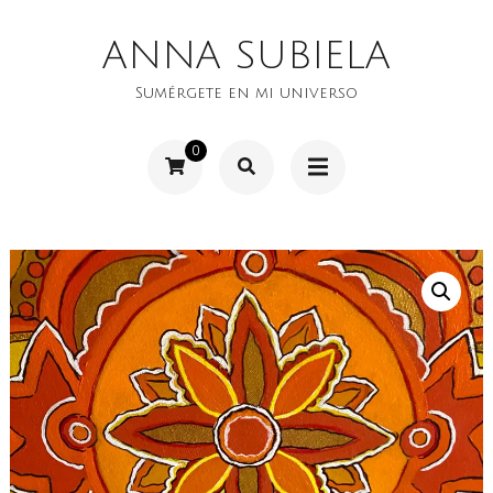
Saltar
ANNA SUBIELA
al
contenido
Sumérgete en mi universo
(presiona
0
la
tecla
Intro)