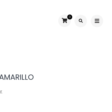
0
 AMARILLO
ar