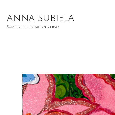
Saltar
al
ANNA SUBIELA
contenido
Sumérgete en mi universo
(presiona
la
tecla
Intro)