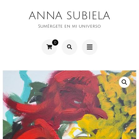
Saltar
ANNA SUBIELA
al
contenido
Sumérgete en mi universo
(presiona
0
la
tecla
Intro)