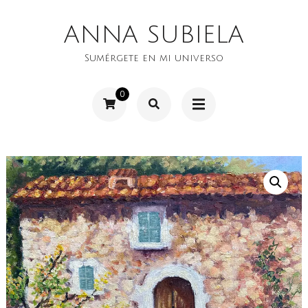
Saltar
ANNA SUBIELA
al
contenido
Sumérgete en mi universo
(presiona
0
la
tecla
Intro)