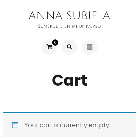
Saltar
ANNA SUBIELA
al
contenido
Sumérgete en mi universo
(presiona
0
la
tecla
Intro)
Cart
Your cart is currently empty.